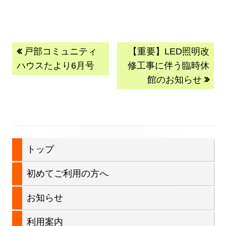
投
前
次
戸部コミュニティ
【重要】LED照明改
の
の
ハウスたより6月号
修工事に伴う臨時休
稿
記
記
館のお知らせ
事:
事:
ナ
ビ
ゲ
メ
トップ
ー
イ
初めてご利用の方へ
シ
ン
お知らせ
ョ
サ
利用案内