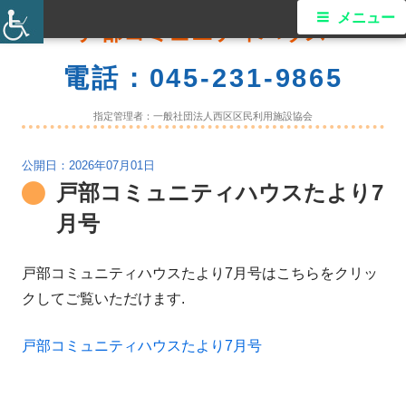
コ
メ
メニュー
戸部コミュニティハウス
ン
イ
テ
電話：045-231-9865
ン
ン
ツ
指定管理者：一般社団法人西区区民利用施設協会
メ
へ
ス
2026年07月01日
ニ
戸部コミュニティハウスたより7
キ
ュ
ッ
月号
プ
ー
戸部コミュニティハウスたより7月号はこちらをクリッ
クしてご覧いただけます.
戸部コミュニティハウスたより7月号