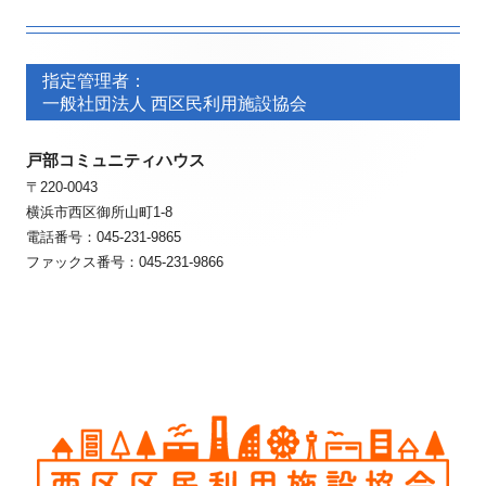
フ
フ
ッ
指定管理者：
ッ
一般社団法人 西区民利用施設協会
タ
タ
ー・
戸部コミュニティハウス
ー・
〒220-0043
コ
コ
横浜市西区御所山町1-8
ン
ン
電話番号：045-231-9865
ファックス番号：045-231-9866
テ
テ
ン
ン
ツ
ツ